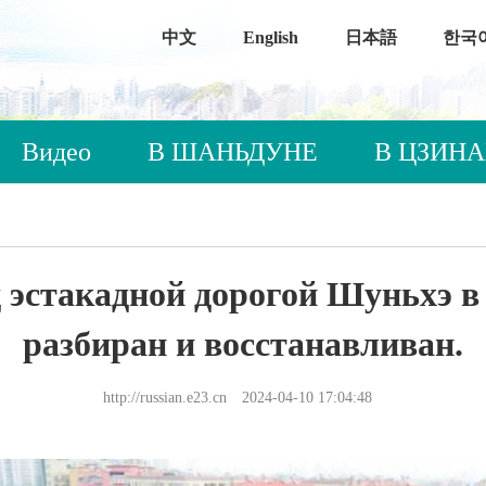
中文
English
日本語
한국
Видео
В ШАНЬДУНЕ
В ЦЗИН
д эстакадной дорогой Шуньхэ в
разбиран и восстанавливан.
http://russian.e23.cn
2024-04-10 17:04:48