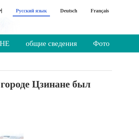
어
Русский язык
Deutsch
Français
АНЕ
общие сведения
Фото
 городе Цзинане был