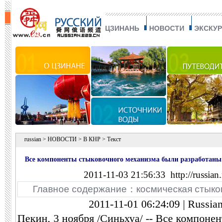
ЦЗИНАНЬ
НОВОСТИ
ЭКСКУ
russian
>
НОВОСТИ
>
В КНР
> Текст
Все компоненты стыковочного механизма были разработаны
2011-11-03 21:56:33
http://russian
силами Китая -- У Пин
Главное содержание：
космическая стыко
2011-11-01 06:24:09 | Russia
Пекин, 3 ноября /Синьхуа/ -- Все компоне